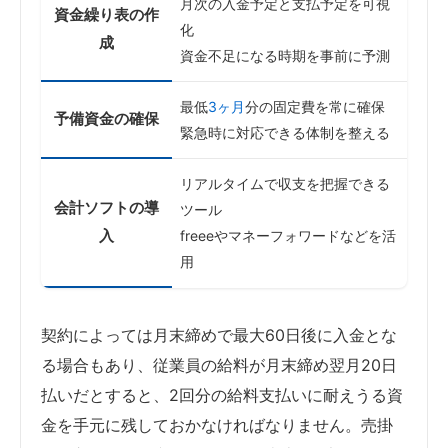
月次の入金予定と支払予定を可視
資金繰り表の作
化
成
資金不足になる時期を事前に予測
最低
3ヶ月
分の固定費を常に確保
予備資金の確保
緊急時に対応できる体制を整える
リアルタイムで収支を把握できる
会計ソフトの導
ツール
入
freeeやマネーフォワードなどを活
用
契約によっては月末締めで最大60日後に入金とな
る場合もあり、従業員の給料が月末締め翌月20日
払いだとすると、2回分の給料支払いに耐えうる資
金を手元に残しておかなければなりません。売掛