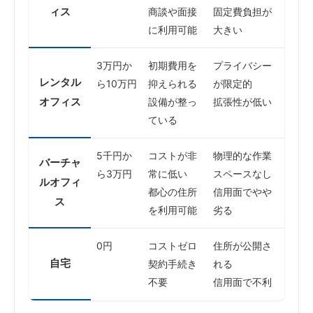
ィス
商談や面接
固定費負担が
に利用可能
大きい
3万円か
初期費用を
プライバシー
レンタル
ら10万円
抑えられる
が限定的
オフィス
設備が整っ
拡張性が低い
ている
5千円か
コストが非
物理的な作業
バーチャ
ら3万円
常に低い
スペースなし
ルオフィ
都心の住所
信用面でやや
ス
を利用可能
劣る
0円
コストゼロ
住所が公開さ
自宅
契約手続き
れる
不要
信用面で不利