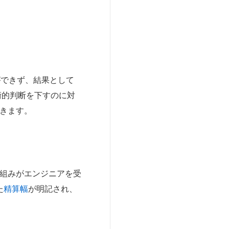
ができず、結果として
術的判断を下すのに対
いきます。
仕組みがエンジニアを受
た
精算幅
が明記され、