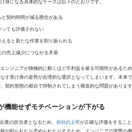
受け身になる具体的なケースは以下のとおりです。
ると契約時間が減る懸念がある
作っても評価されない
終えると新たな作業を割り振られる
社の売上減少につながる矛盾
、エンジニアが積極的に動くほど不利益を被る可能性があるた
こなす受け身の姿勢が合理的な選択となってしまいます。本来
が、契約形態の都合で抑制されてしまう構造的な問題がありま
が機能せずモチベーションが下がる
先企業の担当者となるため、
自社の上司
が正確な評価をすること
情報が削られたり歪められたりするため、エンジニアの実際の