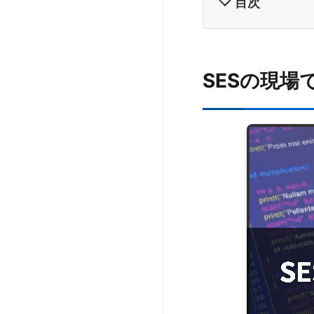
目次
SESの現場