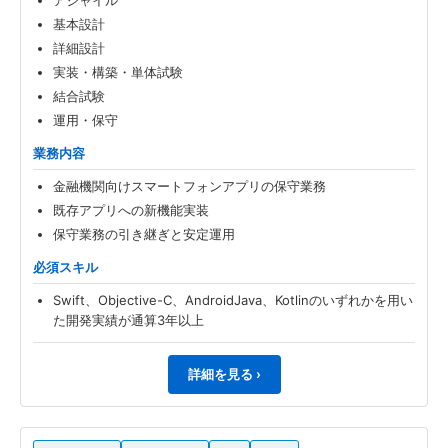
アジャイル
基本設計
詳細設計
実装・構築・単体試験
結合試験
運用・保守
業務内容
金融機関向けスマートフォンアプリの保守業務
既存アプリへの新機能実装
保守業務の引き継ぎと安定運用
必須スキル
Swift、Objective-C、AndroidJava、Kotlinのいずれかを用い
た開発実績が通算3年以上
詳細を見る ›