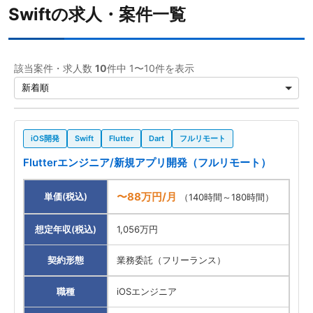
Swiftの求人・案件一覧
Kotlin
5
Java
3
該当案件・求人数
10
件中 1〜10件を表示
Flutter
2
PostgreSQL
2
Git
2
iOS開発
Swift
Flutter
Dart
フルリモート
iOS
2
Flutterエンジニア/新規アプリ開発（フルリモート）
JavaScript
1
〜88万円/月
単価(税込)
（140時間～180時間）
AWS
1
想定年収(税込)
1,056万円
Android
1
契約形態
業務委託（フリーランス）
Linux
1
職種
iOSエンジニア
Python
1