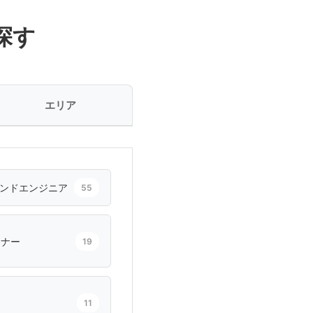
探す
エリア
ンドエンジニア
55
イナー
19
11