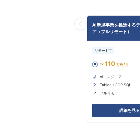
AI新規事業を推進する
ア（フルリモート）
リモート可
～110
¥
万円/月
💻
AIエンジニア
💡
Tableau GCP SQL...
📍
フルリモート
詳細を見る 