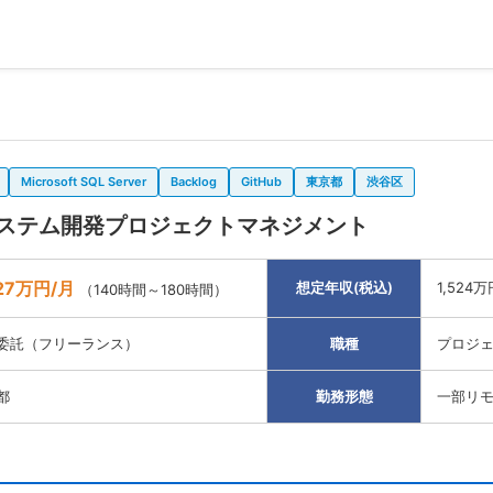
Microsoft SQL Server
Backlog
GitHub
東京都
渋谷区
ステム開発プロジェクトマネジメント
27万円/月
想定年収(税込)
1,524万
（140時間～180時間）
委託（フリーランス）
職種
プロジェ
都
勤務形態
一部リ