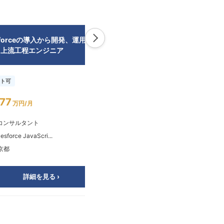
esforceの導入から開発、運用まで
デジタル広報SaaS開発における
う上流工程エンジニア
タックエンジニア（Next.js）
ト可
リモート可
77
～94
¥
万円/月
万円/月
Tコンサルタント
💻
サーバーサイドエンジニア
esforce JavaScri...
💡
Python TypeScript ...
京都
📍
東京都
詳細を見る ›
詳細を見る ›