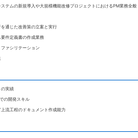
システムの新規導入や大規模機能改修プロジェクトにおけるPM業務全般
析を通じた改善策の立案と実行
ム要件定義書の作成業務
とファシリテーション
進
トの実績
での開発スキル
ど上流工程のドキュメント作成能力