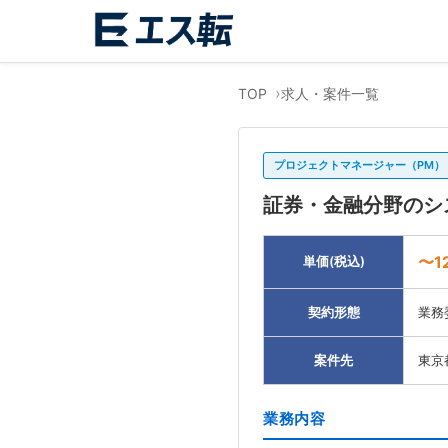
TOP
求人・案件一覧
プロジェクトマネージャー（PM）
証券・金融分野のシ
〜1
単価(税込)
契約形態
業務
案件先
東京
業務内容