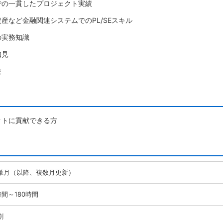
での一貫したプロジェクト実績
産など金融関連システムでのPL/SEスキル
の実務知識
知見
験
クトに貢献できる方
単月（以降、複数月更新）
時間～180時間
割