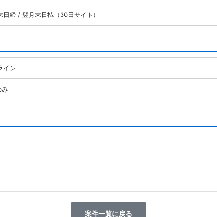
末日締 / 翌月末日払（30日サイト）
ライン
のみ
案件一覧に戻る