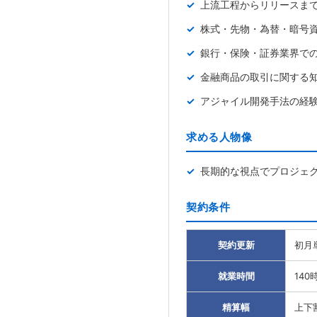
上流工程からリリースま
株式・先物・為替・暗号資
銀行・保険・証券業界で
金融商品の取引に関する
アジャイル開発手法の経
求める人物像
長期的な視点でプロジェ
契約条件
契約更新
初月
就業時間
140
精算幅
上下