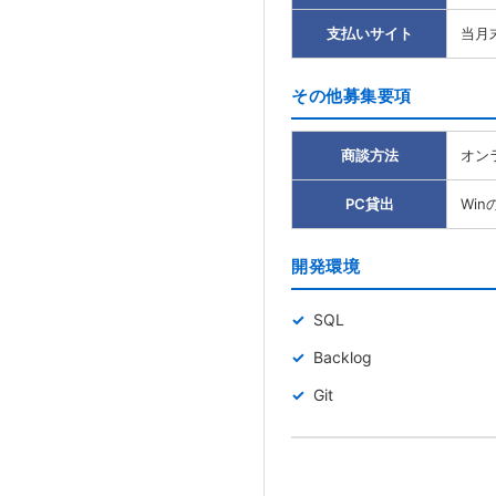
支払いサイト
当月
その他募集要項
商談方法
オン
PC貸出
Win
開発環境
SQL
Backlog
Git