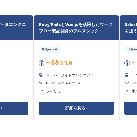
データエンジニ
Ruby/RailsとVue.jsを活用したワーク
Sal
フロー製品開発のフルスタックエ...
を担
リモート可
リモー
～88
～
¥
¥
万円/月
💻
サーバーサイドエンジニア
💻
I
💡
Ruby TypeScript Ja...
💡
Sal
📍
フルリモート
📍
東
›
詳細を見る ›