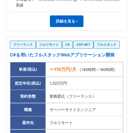
実績
詳細を見る ›
フリーランス
フルリモート
C#
ASP.NET
フルスタック
C#を用いたフルスタックWebアプリケーション開発
〜110万円/月
単価(税込)
（140時間～180時間）
想定年収(税込)
1,320万円
契約形態
業務委託（フリーランス）
職種
サーバーサイドエンジニア
案件先
フルリモート