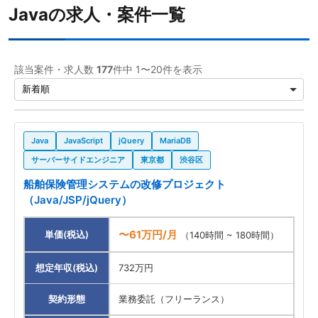
Javaの求人・案件一覧
TypeScript
97
AWS
71
該当案件・求人数
177
件中 1〜20件を表示
Java
59
Git
56
PHP
31
Java
JavaScript
jQuery
MariaDB
Python
31
サーバーサイドエンジニア
東京都
渋谷区
船舶保険管理システムの改修プロジェクト
MySQL
29
（Java/JSP/jQuery）
PostgreSQL
24
〜61万円/月
単価(税込)
（140時間 ~ 180時間）
CSS
19
想定年収(税込)
732万円
HTML
19
Linux
16
契約形態
業務委託（フリーランス）