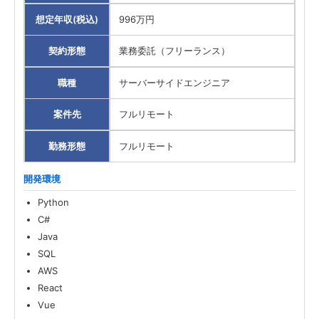
想定年収(税込)
996万円
契約形態
業務委託（フリーランス）
職種
サーバーサイドエンジニア
案件先
フルリモート
勤務形態
フルリモート
開発環境
Python
C#
Java
SQL
AWS
React
Vue