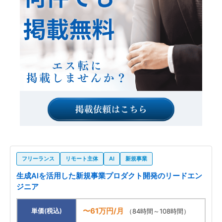
フリーランス
リモート主体
AI
新規事業
生成AIを活用した新規事業プロダクト開発のリードエン
ジニア
〜61万円/月
単価(税込)
（84時間～108時間）