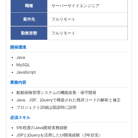
Kotlin
14
職種
サーバーサイドエンジニア
SQL
12
案件先
フルリモート
Ruby
11
勤務形態
フルリモート
C#
8
開発環境
Android
6
Java
Swift
3
MySQL
JavaScript
Flutter
2
業務内容
iOS
2
船舶保険管理システムの機能改善・保守開発
Java、JSP、jQueryで構築された既存コードの解析と修正
勤務形態
プロジェクト詳細は面談時に説明
職種
必須スキル
5年程度のJava開発実務経験
案件先エリア
JSPとjQueryを活用したUI開発経験（3年目安）