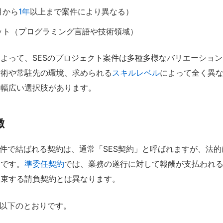
月から
1年
以上まで案件により異なる）
ット（プログラミング言語や技術領域）
よって、SESのプロジェクト案件は多種多様なバリエーショ
技術や常駐先の環境、求められる
スキルレベル
によって全く異
も幅広い選択肢があります。
徴
案件で結ばれる契約は、通常「SES契約」と呼ばれますが、法的
的です。
準委任契約
では、業務の遂行に対して報酬が支払われ
約束する請負契約とは異なります。
は以下のとおりです。