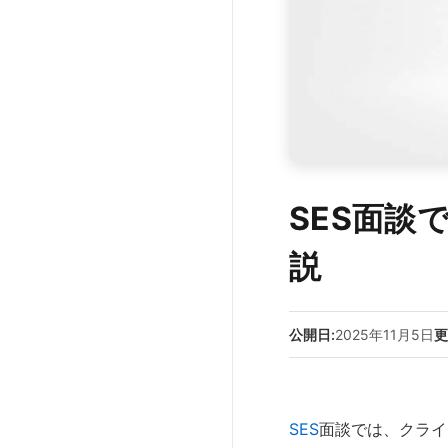
SES面談
説
公開日:
2025年11月5日
更
SES
面談では、クライ