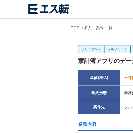
TOP
求人・案件一覧
フリーランス
フルリモート
家計簿アプリのデー
〜1
単価(税込)
契約形態
業務
案件先
フル
業務内容