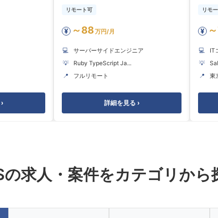
リモート可
リモー
～88
～
¥
¥
万円/月
💻
サーバーサイドエンジニア
💻
I
💡
Ruby TypeScript Ja...
💡
Sal
📍
フルリモート
📍
東
›
詳細を見る ›
ESの求人・案件をカテゴリから