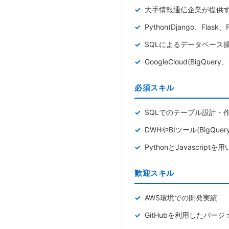
大手情報通信企業が提供
Python(Django、Fl
SQLによるデータベース操作と
GoogleCloud(BigQue
必須スキル
SQLでのテーブル設計・
DWHやBIツール(BigQ
PythonとJavascrip
歓迎スキル
AWS環境での開発実績
GitHubを利用したバー