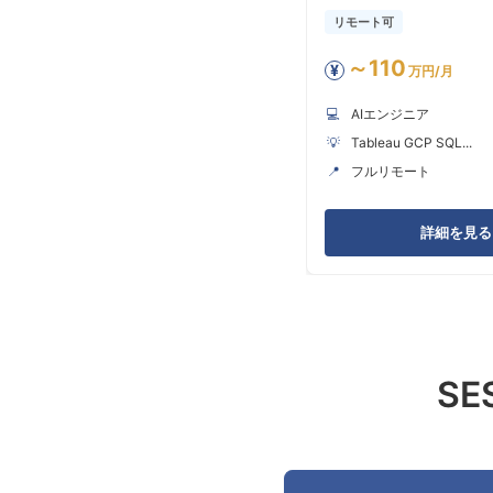
リモート可
～110
¥
万円/月
💻
AIエンジニア
💡
Tableau GCP SQL...
📍
フルリモート
詳細を見る 
S