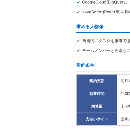
GoogleCloud(BigQuer
JavaScript(Reac
求める人物像
自発的にタスクを推進で
チームメンバーと円滑な
契約条件
契約更新
初月
就業時間
140
精算幅
上下
支払いサイト
当月