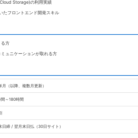
y、Cloud Storage)の利用実績
t等)を用いたフロントエンド開発スキル
きる方
コミュニケーションが取れる方
単月（以降、複数月更新）
時間～180時間
割
末日締 / 翌月末日払（30日サイト）