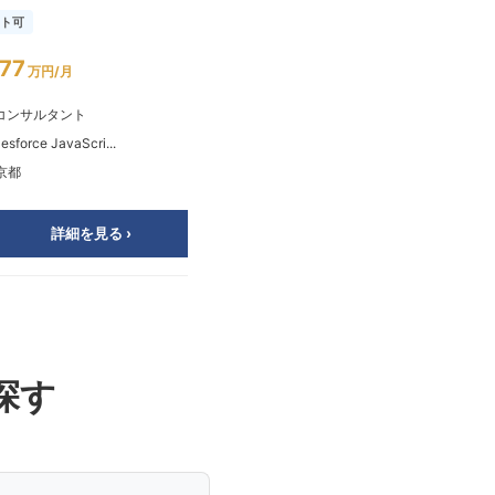
ト可
リモート可
77
～94
¥
万円/月
万円/月
Tコンサルタント
💻
サーバーサイドエンジニア
esforce JavaScri...
💡
Python TypeScript ...
京都
📍
東京都
詳細を見る ›
詳細を見る ›
探す