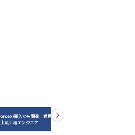
esforceの導入から開発、運用まで
デジタル広報SaaS開発における
う上流工程エンジニア
タックエンジニア（Next.js）