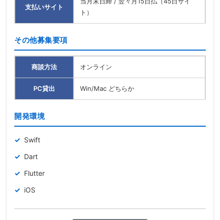
当月末日締 / 翌々月15日払（45日サイ
支払いサイト
ト）
その他募集要項
商談方法
オンライン
PC貸出
Win/Mac どちらか
開発環境
Swift
Dart
Flutter
iOS