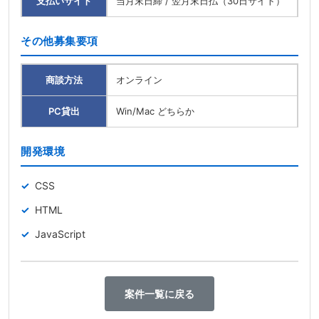
支払いサイト
当月末日締 / 翌月末日払（30日サイト）
その他募集要項
商談方法
オンライン
PC貸出
Win/Mac どちらか
開発環境
CSS
HTML
JavaScript
案件一覧に戻る