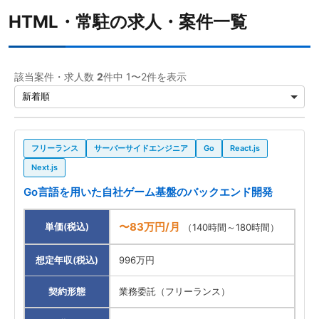
HTML・常駐の求人・案件一覧
該当案件・求人数
2
件中 1〜2件を表示
フリーランス
サーバーサイドエンジニア
Go
React.js
Next.js
Go言語を用いた自社ゲーム基盤のバックエンド開発
〜83万円/月
単価(税込)
（140時間～180時間）
想定年収(税込)
996万円
契約形態
業務委託（フリーランス）