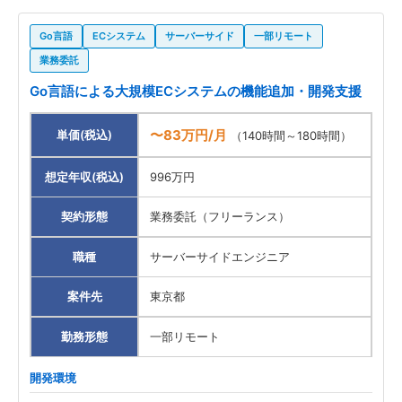
Kotlin
2
Go言語
ECシステム
サーバーサイド
一部リモート
業務委託
勤務形態
Go言語による大規模ECシステムの機能追加・開発支援
一部リモート
32
〜83万円/月
単価(税込)
（140時間～180時間）
職種
想定年収(税込)
996万円
案件先エリア
契約形態
業務委託（フリーランス）
職種
サーバーサイドエンジニア
案件先
東京都
勤務形態
一部リモート
開発環境