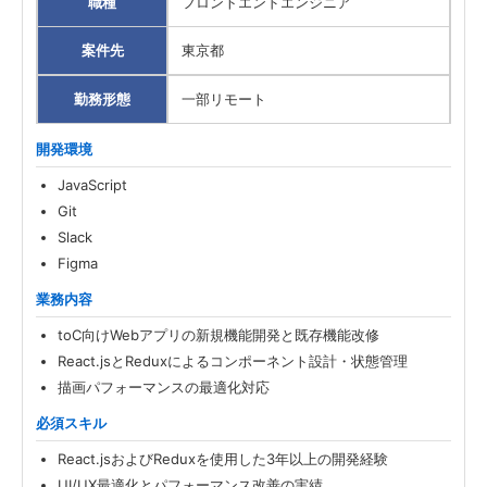
職種
フロントエンドエンジニア
案件先
東京都
勤務形態
一部リモート
開発環境
JavaScript
Git
Slack
Figma
業務内容
toC向けWebアプリの新規機能開発と既存機能改修
React.jsとReduxによるコンポーネント設計・状態管理
描画パフォーマンスの最適化対応
必須スキル
React.jsおよびReduxを使用した3年以上の開発経験
UI/UX最適化とパフォーマンス改善の実績