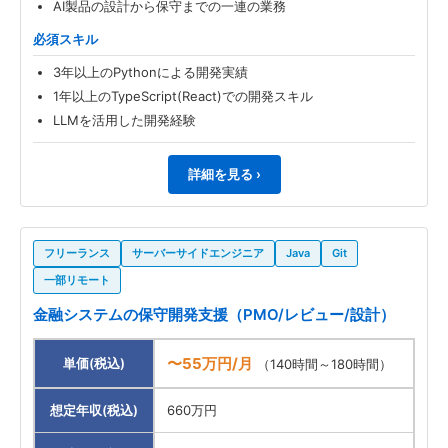
AI製品の設計から保守までの一連の業務
必須スキル
3年以上のPythonによる開発実績
1年以上のTypeScript(React)での開発スキル
LLMを活用した開発経験
詳細を見る ›
フリーランス
サーバーサイドエンジニア
Java
Git
一部リモート
金融システムの保守開発支援（PMO/レビュー/設計）
〜55万円/月
単価(税込)
（140時間～180時間）
想定年収(税込)
660万円