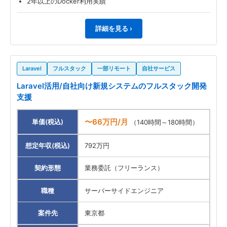
2年以上のDocker利用実績
詳細を見る ›
Laravel
フルスタック
一部リモート
自社サービス
Laravel活用/自社向け新規システムのフルスタック開発
支援
〜66万円/月
単価(税込)
（140時間～180時間）
想定年収(税込)
792万円
契約形態
業務委託（フリーランス）
職種
サーバーサイドエンジニア
案件先
東京都