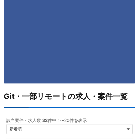
AWS
19
JavaScript
12
TypeScript
9
MySQL
9
Java
5
PHP
5
Python
5
Linux
4
Git・一部リモートの求人・案件一覧
SQL
4
PostgreSQL
2
該当案件・求人数
32
件中 1〜20件を表示
CSS
2
HTML
2