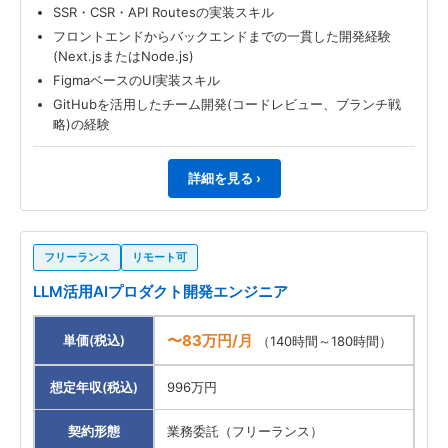
SSR・CSR・API Routesの実装スキル
フロントエンドからバックエンドまでの一貫した開発経験
(Next.jsまたはNode.js)
FigmaベースのUI実装スキル
GitHubを活用したチーム開発(コードレビュー、ブランチ戦
略)の経験
詳細を見る ›
フリーランス
リモート可
LLM活用AIプロダクト開発エンジニア
〜83万円/月
単価(税込)
（140時間～180時間）
想定年収(税込)
996万円
契約形態
業務委託（フリーランス）