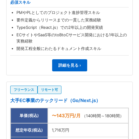
必須スキル
PMやPLとしてのプロジェクト進捗管理スキル
要件定義からリリースまでの一貫した実務経験
TypeScript（React.js）での2年以上の開発実績
ECサイトやSaaS等のtoBtoCサービス開発における1年以上の
実務経験
開発工程全般にわたるドキュメント作成スキル
詳細を見る ›
フリーランス
リモート可
大手EC事業のテックリード（Go/Next.js）
〜143万円/月
単価(税込)
（140時間～180時間）
想定年収(税込)
1,716万円