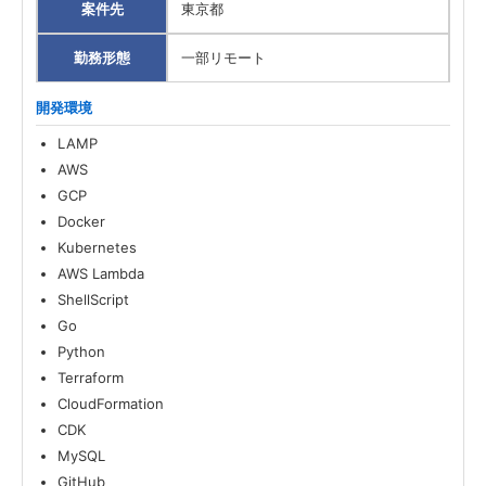
案件先
東京都
勤務形態
一部リモート
開発環境
LAMP
AWS
GCP
Docker
Kubernetes
AWS Lambda
ShellScript
Go
Python
Terraform
CloudFormation
CDK
MySQL
GitHub