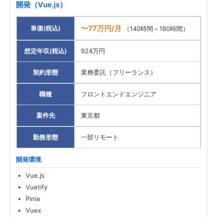
開発（Vue.js）
〜77万円/月
単価(税込)
（140時間～180時間）
想定年収(税込)
924万円
契約形態
業務委託（フリーランス）
職種
フロントエンドエンジニア
案件先
東京都
勤務形態
一部リモート
開発環境
Vue.js
Vuetify
Pinia
Vuex