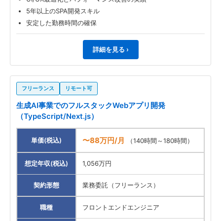
5年以上のSPA開発スキル
安定した勤務時間の確保
詳細を見る ›
フリーランス
リモート可
生成AI事業でのフルスタックWebアプリ開発
（TypeScript/Next.js）
〜88万円/月
単価(税込)
（140時間～180時間）
想定年収(税込)
1,056万円
契約形態
業務委託（フリーランス）
職種
フロントエンドエンジニア