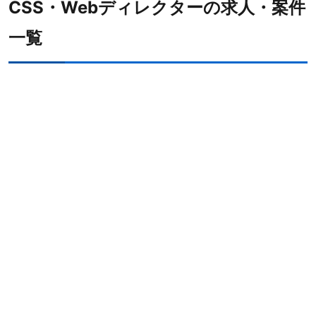
CSS・Webディレクターの求人・案件
HTML
2
一覧
JavaScript
1
PHP
1
勤務形態
職種
Webディレクター
2
案件先エリア