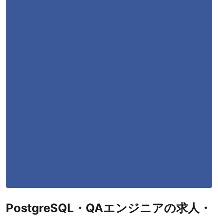
Java
1
PostgreSQL
1
Linux
1
勤務形態
職種
QAエンジニア
1
案件先エリア
PostgreSQL・QAエンジニアの求人・