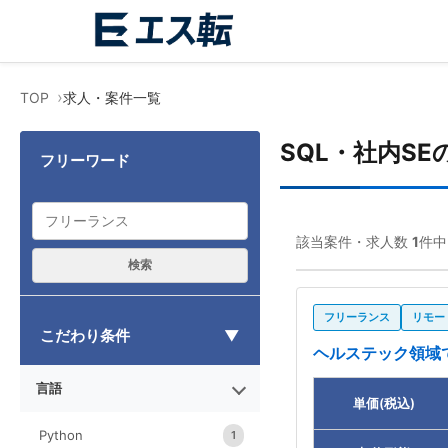
TOP
求人・案件一覧
SQL・社内S
フリーワード
該当案件・求人数
1
件中
検索
フリーランス
リモー
こだわり条件
ヘルステック領域で
言語
単価(税込)
Python
1