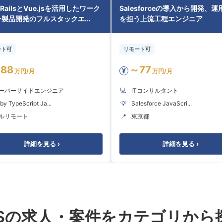
/RailsとVue.jsを活用したワーク
Salesforceの導入から開発、
製品開発のフルスタックエ...
を担う上流工程エンジニア
ート可
リモート可
88
～77
¥
万円/月
万円/月
ーバーサイドエンジニア
💻
ITコンサルタント
by TypeScript Ja...
💡
Salesforce JavaScri...
ルリモート
📍
東京都
詳細を見る ›
詳細を見る ›
ESの求人・案件をカテゴリから