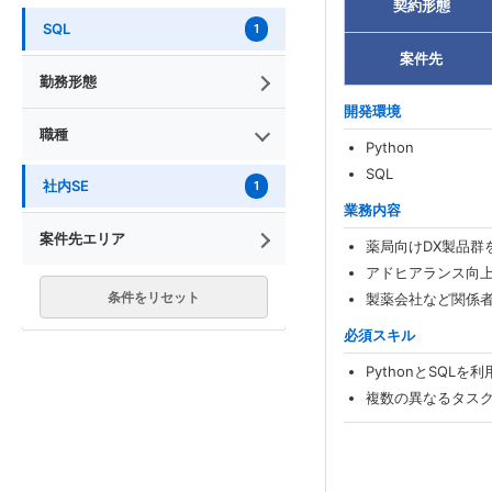
契約形態
SQL
1
案件先
勤務形態
開発環境
職種
Python
SQL
社内SE
1
業務内容
案件先エリア
薬局向けDX製品群
アドヒアランス向
条件をリセット
製薬会社など関係
必須スキル
PythonとSQ
複数の異なるタス