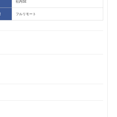
社内SE
態
フルリモート