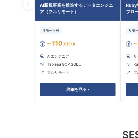
AI新規事業を推進するデータエンジニ
Ruby
ア（フルリモート）
フロー
リモート可
リモ
～110
～
¥
¥
万円/月
💻
AIエンジニア
💻
サ
💡
Tableau GCP SQL...
💡
Ru
📍
フルリモート
📍
フ
詳細を見る ›
S