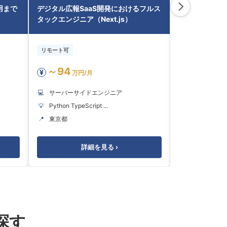
運用まで
デジタル広報SaaS開発におけるフルス
AI/AWS基
タックエンジニア（Next.js）
能拡張・運用（Typ
リモート可
リモート可
～94
～55
¥
¥
万円/月
万円
💻
サーバーサイドエンジニア
💻
サーバーサ
💡
Python TypeScript ...
💡
SQL TypeScri
📍
東京都
📍
東京都
詳細を見る ›
探す