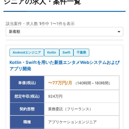
ジニアの求人・案件一覧
該当案件・求人数
1
件中 1〜1件を表示
Androidエンジニア
Kotlin
Swift
千葉県
Kotlin・Swiftを用いた新規エンタメWebシステムおよび
アプリ開発
〜77万円/月
単価(税込)
（140時間～180時間）
想定年収(税込)
924万円
契約形態
業務委託（フリーランス）
職種
アプリケーションエンジニア