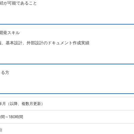
接続が可能であること
た開発スキル
義、基本設計、外部設計のドキュメント作成実績
きる方
単月（以降、複数月更新）
時間～180時間
割