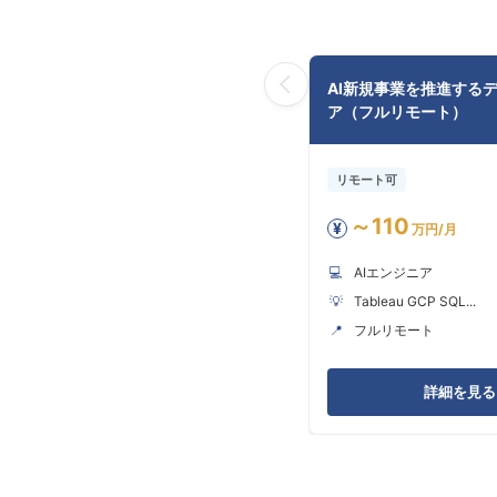
AI新規事業を推進する
ア（フルリモート）
リモート可
～110
¥
万円/月
💻
AIエンジニア
💡
Tableau GCP SQL...
📍
フルリモート
詳細を見る 