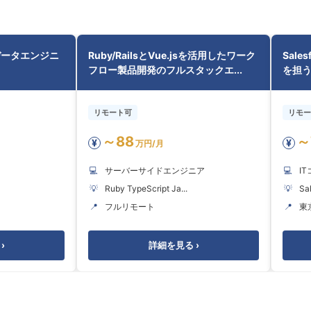
データエンジニ
Ruby/RailsとVue.jsを活用したワーク
Sal
フロー製品開発のフルスタックエ...
を担
リモート可
リモー
～88
～
¥
¥
万円/月
💻
サーバーサイドエンジニア
💻
I
💡
Ruby TypeScript Ja...
💡
Sal
📍
フルリモート
📍
東
›
詳細を見る ›