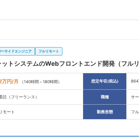
バーサイドエンジニア
フルリモート
IチャットシステムのWebフロントエンド開発（フル
2万円/月
想定年収(税込)
86
（140時間～180時間）
委託（フリーランス）
職種
サー
リモート
勤務形態
フル