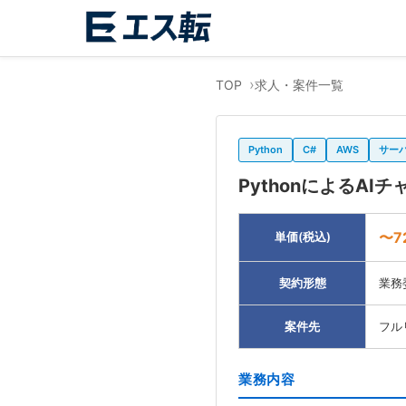
TOP
求人・案件一覧
Python
C#
AWS
サー
PythonによるA
〜7
単価(税込)
契約形態
業務
案件先
フル
業務内容