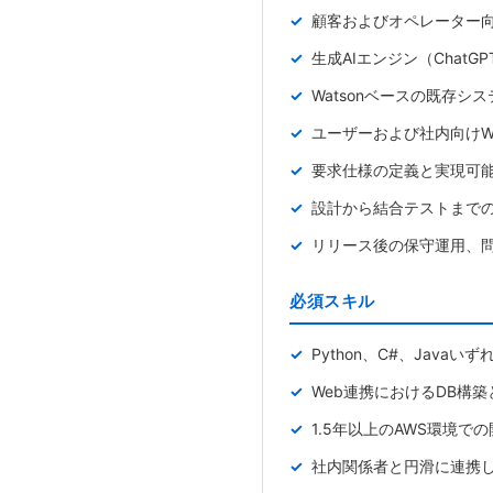
顧客およびオペレーター向
生成AIエンジン（Chat
Watsonベースの既存シ
ユーザーおよび社内向けW
要求仕様の定義と実現可
設計から結合テストまで
リリース後の保守運用、
必須スキル
Python、C#、Java
Web連携におけるDB構築
1.5年以上のAWS環境で
社内関係者と円滑に連携