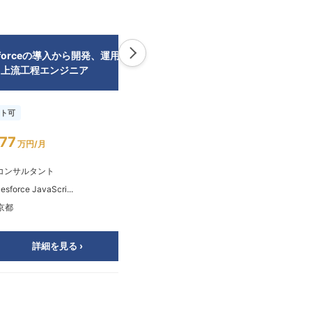
esforceの導入から開発、運用まで
デジタル広報SaaS開発における
う上流工程エンジニア
タックエンジニア（Next.js）
ト可
リモート可
77
～94
¥
万円/月
万円/月
Tコンサルタント
💻
サーバーサイドエンジニア
esforce JavaScri...
💡
Python TypeScript ...
京都
📍
東京都
詳細を見る ›
詳細を見る ›