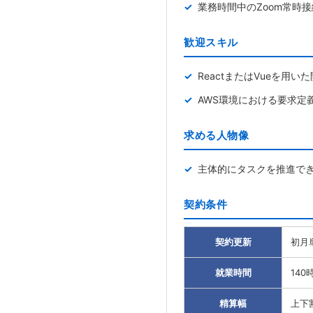
業務時間中のZoom常時
歓迎スキル
ReactまたはVueを用い
AWS環境における要求定
求める人物像
主体的にタスクを推進で
契約条件
契約更新
初月
就業時間
140
精算幅
上下