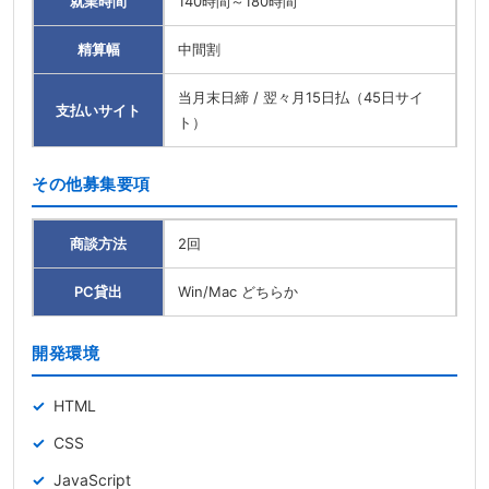
就業時間
140時間～180時間
精算幅
中間割
当月末日締 / 翌々月15日払（45日サイ
支払いサイト
ト）
その他募集要項
商談方法
2回
PC貸出
Win/Mac どちらか
開発環境
HTML
CSS
JavaScript