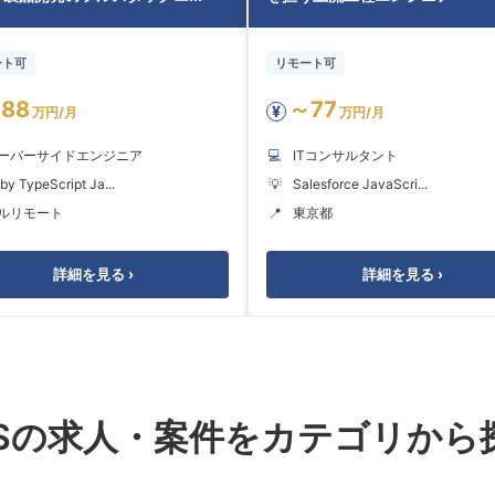
ート可
リモート可
88
～77
¥
万円/月
万円/月
ーバーサイドエンジニア
💻
ITコンサルタント
by TypeScript Ja...
💡
Salesforce JavaScri...
ルリモート
📍
東京都
詳細を見る ›
詳細を見る ›
ESの求人・案件をカテゴリから