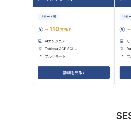
リモート可
リモ
～110
～
¥
¥
万円/月
💻
AIエンジニア
💻
サ
💡
Tableau GCP SQL...
💡
Ru
📍
フルリモート
📍
フ
詳細を見る ›
S