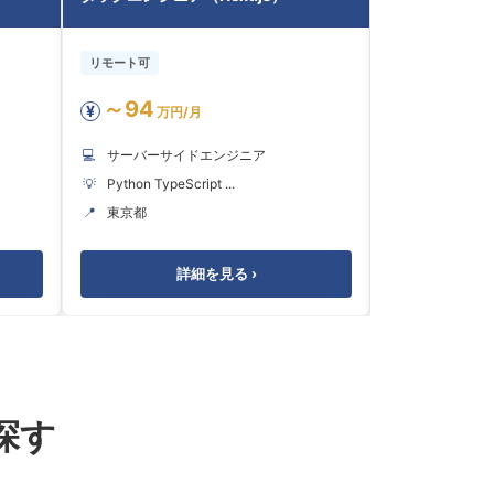
リモート可
リモート可
～94
～55
¥
¥
万円/月
万円
💻
サーバーサイドエンジニア
💻
サーバーサ
💡
Python TypeScript ...
💡
SQL TypeScri
📍
東京都
📍
東京都
詳細を見る ›
探す