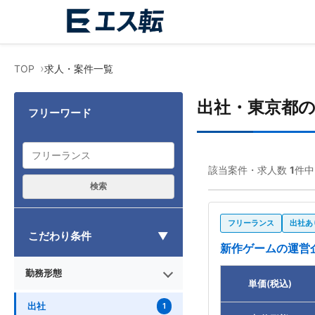
TOP
求人・案件一覧
出社・東京都
フリーワード
該当案件・求人数
1
件中
検索
フリーランス
出社あ
こだわり条件
新作ゲームの運営
勤務形態
単価(税込)
出社
1