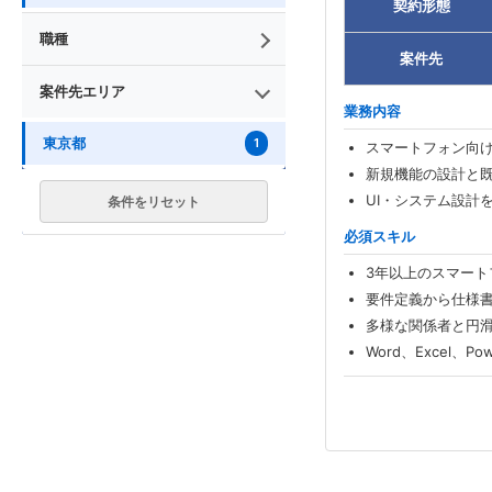
契約形態
職種
案件先
案件先エリア
業務内容
東京都
1
スマートフォン向
新規機能の設計と
UI・システム設計
条件をリセット
必須スキル
3年以上のスマート
要件定義から仕様
多様な関係者と円
Word、Excel、P