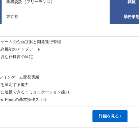
業務委託（フリーランス）
職種
東京都
勤務形
けゲームの企画立案と開発進行管理
既存機能のアップデート
を含む仕様書の策定
フォンゲーム開発実績
書を策定する能力
滑に連携できるコミュニケーション能力
owerPointの基本操作スキル
詳細を見る ›