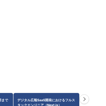
運用まで
デジタル広報SaaS開発におけるフルス
AI/AWS基
タックエンジニア（Next.js）
能拡張・運用（Typ