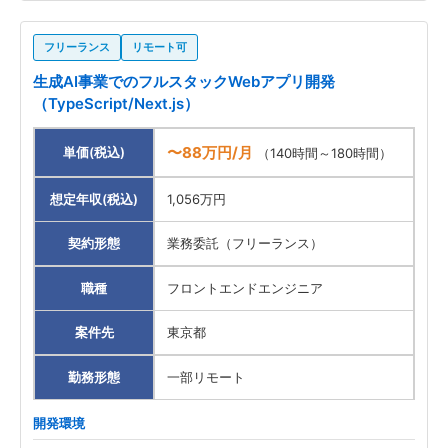
フリーランス
リモート可
生成AI事業でのフルスタックWebアプリ開発
（TypeScript/Next.js）
〜88万円/月
単価(税込)
（140時間～180時間）
想定年収(税込)
1,056万円
契約形態
業務委託（フリーランス）
職種
フロントエンドエンジニア
案件先
東京都
勤務形態
一部リモート
開発環境