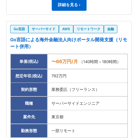
詳細を見る ›
Go言語
サーバーサイド
AWS
リモートワーク
金融
Go言語による海外金融法人向けポータル開発支援（リモ
ート併用）
〜66万円/月
単価(税込)
（140時間～180時間）
想定年収(税込)
792万円
契約形態
業務委託（フリーランス）
職種
サーバーサイドエンジニア
案件先
東京都
勤務形態
一部リモート