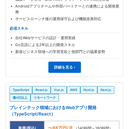
Androidアプリチームや外部パートナーとの連携による開発業
務
サービスローンチ後の運用保守および機能改善対応
必須スキル
自社Webサービスの設計・運用実績
Go言語による2年以上の開発スキル
新規ビジネス領域への学習意欲と他部門との協業姿勢
詳細を見る ›
TypeScript
React.js
Vue.js
AWS
Nuxt.js
Next.js
週4日以上
リモートワーク
ブレインテック領域におけるWebアプリ開発
（TypeScript/React）
〜88万円/月
単価(税込)
（140時間～180時間）