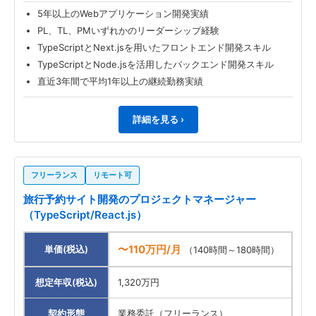
5年以上のWebアプリケーション開発実績
PL、TL、PMいずれかのリーダーシップ経験
TypeScriptとNext.jsを用いたフロントエンド開発スキル
TypeScriptとNode.jsを活用したバックエンド開発スキル
直近3年間で平均1年以上の継続勤務実績
詳細を見る ›
フリーランス
リモート可
旅行予約サイト開発のプロジェクトマネージャー
（TypeScript/React.js）
〜110万円/月
単価(税込)
（140時間～180時間）
想定年収(税込)
1,320万円
契約形態
業務委託（フリーランス）