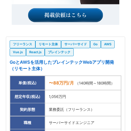
フリーランス
リモート主体
サーバーサイド
Go
AWS
Vue.js
React.js
ブレインテック
GoとAWSを活用したブレインテックWebアプリ開発
（リモート主体）
〜88万円/月
単価(税込)
（140時間～180時間）
想定年収(税込)
1,056万円
契約形態
業務委託（フリーランス）
職種
サーバーサイドエンジニア