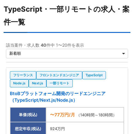
TypeScript・一部リモートの求人・案
勤務形態
件一覧
一部リモート
40
職種
該当案件・求人数
40
件中 1〜20件を表示
案件先エリア
フリーランス
フロントエンドエンジニア
TypeScript
Node.js
Next.js
一部リモート
BtoBプラットフォーム開発のリードエンジニア
（TypeScript/Next.js/Node.js）
〜77万円/月
単価(税込)
（140時間～180時間）
想定年収(税込)
924万円