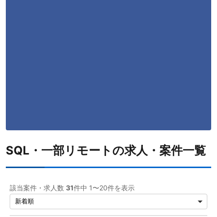
AWS
14
SQL
13
MySQL
13
TypeScript
10
Git
10
Python
9
PostgreSQL
6
Java
6
SQL・一部リモートの求人・案件一覧
PHP
4
Linux
4
該当案件・求人数
31
件中 1〜20件を表示
C#
3
HTML
2