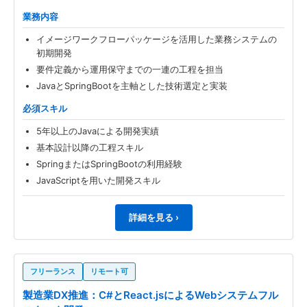
業務内容
イメージワークフローパッケージを活用した業務システムの
初期開発
要件定義から運用保守までの一連の工程を担当
JavaとSpringBootを主軸とした技術選定と実装
必須スキル
5年以上のJavaによる開発実績
基本設計以降の工程スキル
SpringまたはSpringBootの利用経験
JavaScriptを用いた開発スキル
詳細を見る ›
フリーランス
リモート可
製造業DX推進：C#とReact.jsによるWebシステムフル