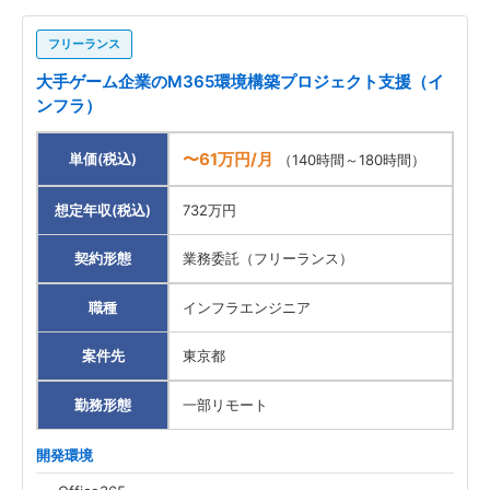
Ruby
1
フリーランス
大手ゲーム企業のM365環境構築プロジェクト支援（イ
Kotlin
1
ンフラ）
CSS
1
〜61万円/月
単価(税込)
（140時間～180時間）
勤務形態
想定年収(税込)
732万円
一部リモート
31
契約形態
業務委託（フリーランス）
職種
職種
インフラエンジニア
案件先エリア
案件先
東京都
勤務形態
一部リモート
開発環境