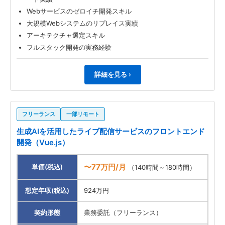
Webサービスのゼロイチ開発スキル
大規模Webシステムのリプレイス実績
アーキテクチャ選定スキル
フルスタック開発の実務経験
詳細を見る ›
フリーランス
一部リモート
生成AIを活用したライブ配信サービスのフロントエンド
開発（Vue.js）
〜77万円/月
単価(税込)
（140時間～180時間）
想定年収(税込)
924万円
契約形態
業務委託（フリーランス）