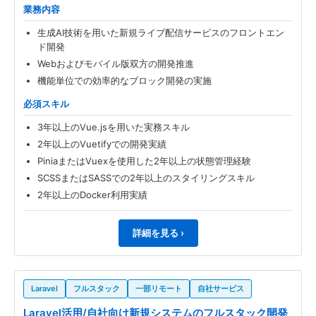
業務内容
生成AI技術を用いた新規ライブ配信サービスのフロントエン
ド開発
Webおよびモバイル版双方の開発推進
機能単位での効率的なブロック開発の実施
必須スキル
3年以上のVue.jsを用いた実務スキル
2年以上のVuetifyでの開発実績
PiniaまたはVuexを使用した2年以上の状態管理経験
SCSSまたはSASSでの2年以上のスタイリングスキル
2年以上のDocker利用実績
詳細を見る ›
Laravel
フルスタック
一部リモート
自社サービス
Laravel活用/自社向け新規システムのフルスタック開発