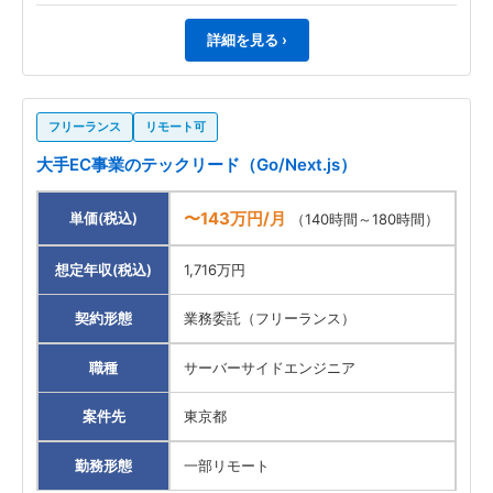
詳細を見る ›
フリーランス
リモート可
大手EC事業のテックリード（Go/Next.js）
〜143万円/月
単価(税込)
（140時間～180時間）
想定年収(税込)
1,716万円
契約形態
業務委託（フリーランス）
職種
サーバーサイドエンジニア
案件先
東京都
勤務形態
一部リモート