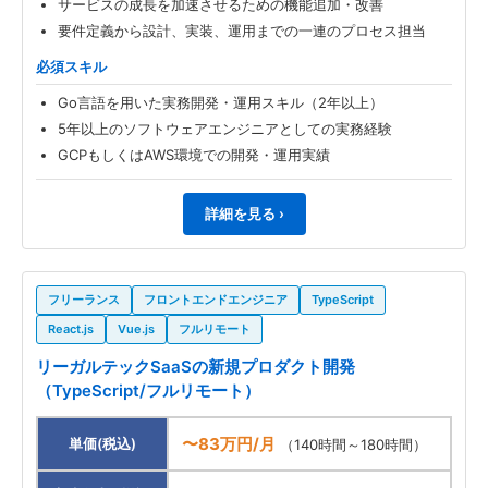
サービスの成長を加速させるための機能追加・改善
要件定義から設計、実装、運用までの一連のプロセス担当
必須スキル
Go言語を用いた実務開発・運用スキル（2年以上）
5年以上のソフトウェアエンジニアとしての実務経験
GCPもしくはAWS環境での開発・運用実績
詳細を見る ›
フリーランス
フロントエンドエンジニア
TypeScript
React.js
Vue.js
フルリモート
リーガルテックSaaSの新規プロダクト開発
（TypeScript/フルリモート）
〜83万円/月
単価(税込)
（140時間～180時間）