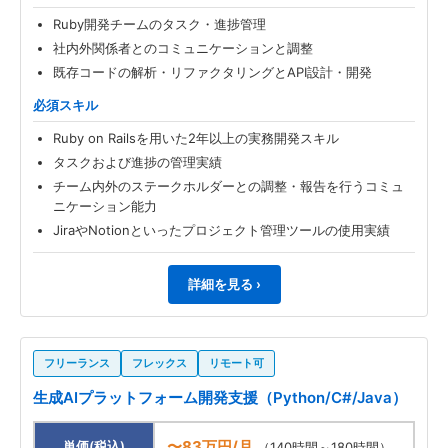
Ruby開発チームのタスク・進捗管理
社内外関係者とのコミュニケーションと調整
既存コードの解析・リファクタリングとAPI設計・開発
必須スキル
Ruby on Railsを用いた2年以上の実務開発スキル
タスクおよび進捗の管理実績
チーム内外のステークホルダーとの調整・報告を行うコミュ
ニケーション能力
JiraやNotionといったプロジェクト管理ツールの使用実績
詳細を見る ›
フリーランス
フレックス
リモート可
生成AIプラットフォーム開発支援（Python/C#/Java）
〜83万円/月
単価(税込)
（140時間～180時間）