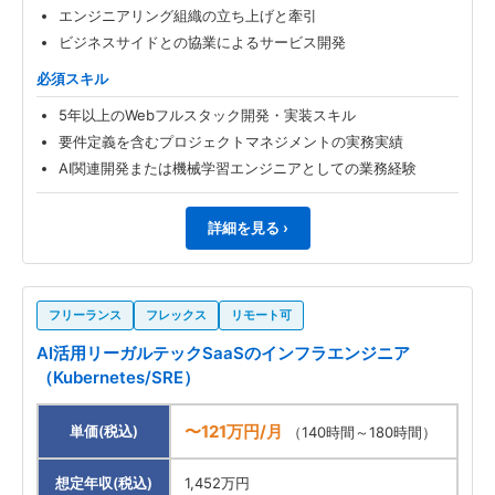
エンジニアリング組織の立ち上げと牽引
ビジネスサイドとの協業によるサービス開発
必須スキル
5年以上のWebフルスタック開発・実装スキル
要件定義を含むプロジェクトマネジメントの実務実績
AI関連開発または機械学習エンジニアとしての業務経験
詳細を見る ›
フリーランス
フレックス
リモート可
AI活用リーガルテックSaaSのインフラエンジニア
（Kubernetes/SRE）
〜121万円/月
単価(税込)
（140時間～180時間）
想定年収(税込)
1,452万円