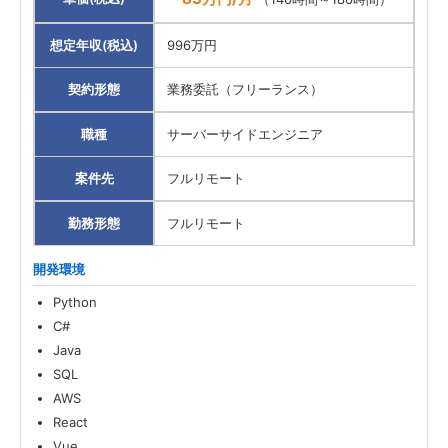
想定年収(税込)
996万円
契約形態
業務委託（フリーランス）
職種
サーバーサイドエンジニア
案件先
フルリモート
勤務形態
フルリモート
開発環境
Python
C#
Java
SQL
AWS
React
Vue