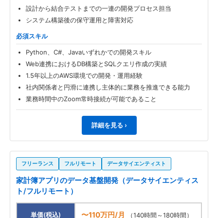
設計から結合テストまでの一連の開発プロセス担当
システム構築後の保守運用と障害対応
必須スキル
Python、C#、Javaいずれかでの開発スキル
Web連携におけるDB構築とSQLクエリ作成の実績
1.5年以上のAWS環境での開発・運用経験
社内関係者と円滑に連携し主体的に業務を推進できる能力
業務時間中のZoom常時接続が可能であること
詳細を見る ›
フリーランス
フルリモート
データサイエンティスト
家計簿アプリのデータ基盤開発（データサイエンティス
ト/フルリモート）
〜110万円/月
単価(税込)
（140時間～180時間）