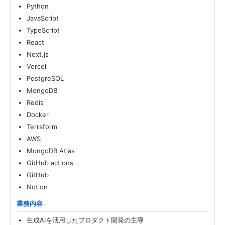
Python
JavaScript
TypeScript
React
Next.js
Vercel
PostgreSQL
MongoDB
Redis
Docker
Terraform
AWS
MongoDB Atlas
GitHub actions
GitHub
Notion
業務内容
生成AIを活用したプロダクト開発の主導