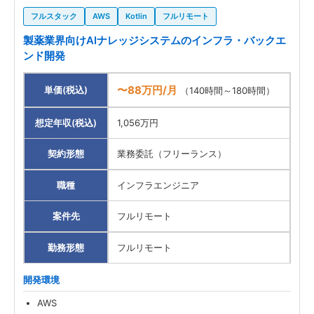
フルスタック
AWS
Kotlin
フルリモート
製薬業界向けAIナレッジシステムのインフラ・バックエ
ンド開発
〜88万円/月
単価(税込)
（140時間～180時間）
想定年収(税込)
1,056万円
契約形態
業務委託（フリーランス）
職種
インフラエンジニア
案件先
フルリモート
勤務形態
フルリモート
開発環境
AWS