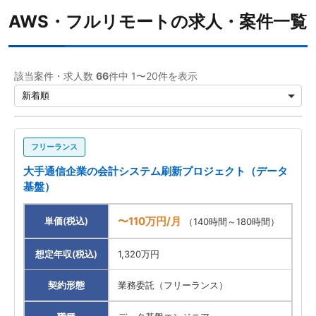
AWS・フルリモートの求人・案件一覧
HTML
2
CSS
2
該当案件・求人数
66
件中 1〜20件を表示
C#
2
Swift
1
Flutter
1
フリーランス
Android
1
大手通信企業の会計システム刷新プロジェクト（データ
基盤）
勤務形態
〜110万円/月
単価(税込)
（140時間～180時間）
フルリモート
66
想定年収(税込)
1,320万円
職種
契約形態
業務委託（フリーランス）
案件先エリア