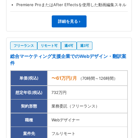
Premiere ProまたはAfter Effectsを使用した動画編集スキル
詳細を見る ›
フリーランス
リモート可
週4可
週3可
総合マーケティング支援企業でのWebデザイン・翻訳案
件
〜61万円/月
単価(税込)
（70時間～126時間）
想定年収(税込)
732万円
契約形態
業務委託（フリーランス）
職種
Webデザイナー
案件先
フルリモート