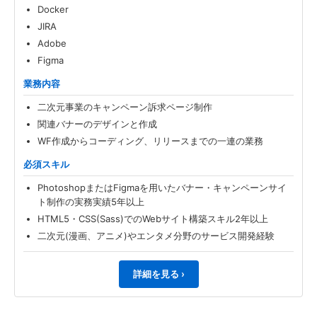
Docker
JIRA
Adobe
Figma
業務内容
二次元事業のキャンペーン訴求ページ制作
関連バナーのデザインと作成
WF作成からコーディング、リリースまでの一連の業務
必須スキル
PhotoshopまたはFigmaを用いたバナー・キャンペーンサイ
ト制作の実務実績5年以上
HTML5・CSS(Sass)でのWebサイト構築スキル2年以上
二次元(漫画、アニメ)やエンタメ分野のサービス開発経験
詳細を見る ›