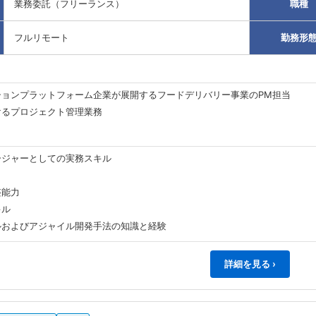
業務委託（フリーランス）
職種
フルリモート
勤務形
ションプラットフォーム企業が展開するフードデリバリー事業のPM担当
けるプロジェクト管理業務
ージャーとしての実務スキル
整能力
キル
ルおよびアジャイル開発手法の知識と経験
詳細を見る ›