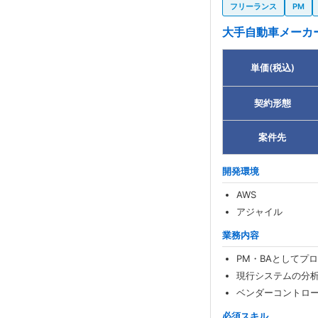
フリーランス
PM
大手自動車メーカ
単価(税込)
契約形態
案件先
開発環境
AWS
アジャイル
業務内容
PM・BAとしてプ
現行システムの分
ベンダーコントロ
必須スキル