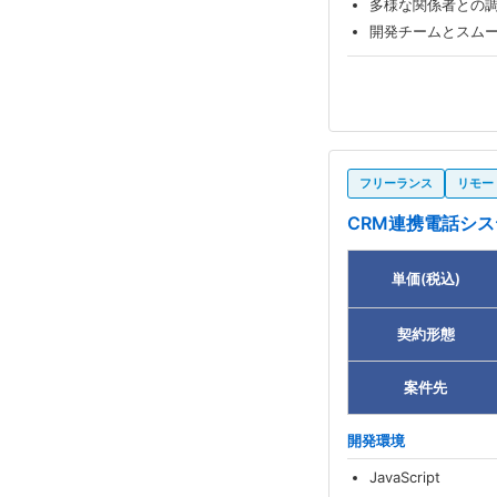
多様な関係者との
開発チームとスム
フリーランス
リモー
CRM連携電話シ
単価(税込)
契約形態
案件先
開発環境
JavaScript