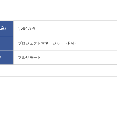
込)
1,584万円
プロジェクトマネージャー（PM）
態
フルリモート