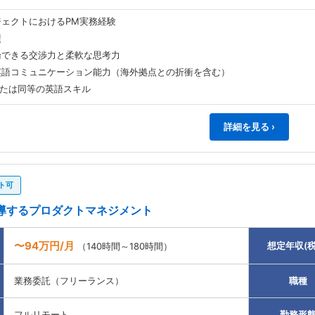
ェクトにおけるPM実務経験
績
論できる交渉力と柔軟な思考力
英語コミュニケーション能力（海外拠点との折衝を含む）
上または同等の英語スキル
詳細を見る ›
ト可
導するプロダクトマネジメント
〜94万円/月
想定年収(税
（140時間～180時間）
業務委託（フリーランス）
職種
フルリモート
勤務形