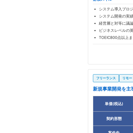
システム導入プロジ
システム開発の実
経営層と対等に議
ビジネスレベルの
TOEIC800点以
フリーランス
リモー
新規事業開発を主
単価(税込)
契約形態
案件先