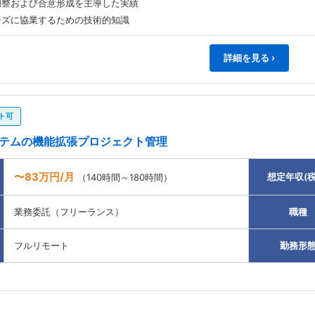
調整および合意形成を主導した実績
ーズに協業するための技術的知識
詳細を見る ›
ト可
ステムの機能拡張プロジェクト管理
〜83万円/月
想定年収(税
（140時間～180時間）
業務委託（フリーランス）
職種
フルリモート
勤務形