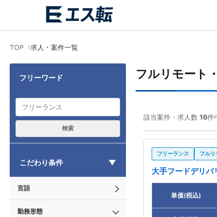
TOP
求人・案件一覧
フルリモート
フリーワード
該当案件・求人数
16
件
検索
フリーランス
フルリ
こだわり条件
大手フードデリバ
言語
単価(税込)
勤務形態