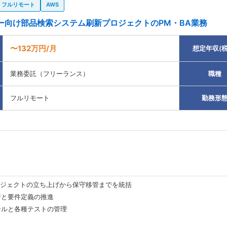
フルリモート
AWS
ー向け部品検索システム刷新プロジェクトのPM・BA業務
〜132万円/月
想定年収(税
業務委託（フリーランス）
職種
フルリモート
勤務形
ロジェクトの立ち上げから保守移管までを統括
析と要件定義の推進
ールと各種テストの管理