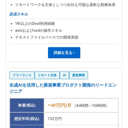
リモートワークを主体としつつ出社も可能な柔軟な勤務体系
必須スキル
1年以上のShell利用経験
awkおよびsedの操作スキル
テキストファイルベースでの開発実績
詳細を見る ›
フリーランス
リモート主体
AI
新規事業
生成AIを活用した新規事業プロダクト開発のリードエン
ジニア
〜61万円/月
単価(税込)
（84時間～108時間）
想定年収(税込)
732万円