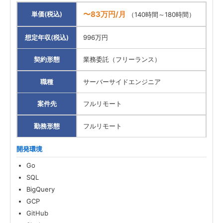
〜83万円/月
単価(税込)
（140時間～180時間）
想定年収(税込)
996万円
契約形態
業務委託（フリーランス）
職種
サーバーサイドエンジニア
案件先
フルリモート
勤務形態
フルリモート
開発環境
Go
SQL
BigQuery
GCP
GitHub