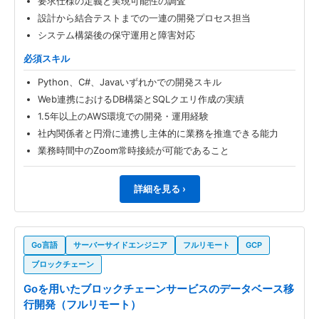
要求仕様の定義と実現可能性の調査
設計から結合テストまでの一連の開発プロセス担当
システム構築後の保守運用と障害対応
必須スキル
Python、C#、Javaいずれかでの開発スキル
Web連携におけるDB構築とSQLクエリ作成の実績
1.5年以上のAWS環境での開発・運用経験
社内関係者と円滑に連携し主体的に業務を推進できる能力
業務時間中のZoom常時接続が可能であること
詳細を見る ›
Go言語
サーバーサイドエンジニア
フルリモート
GCP
ブロックチェーン
Goを用いたブロックチェーンサービスのデータベース移
行開発（フルリモート）