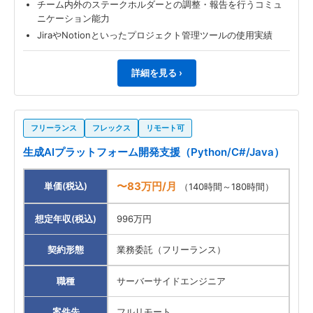
チーム内外のステークホルダーとの調整・報告を行うコミュ
ニケーション能力
JiraやNotionといったプロジェクト管理ツールの使用実績
詳細を見る ›
フリーランス
フレックス
リモート可
生成AIプラットフォーム開発支援（Python/C#/Java）
〜83万円/月
単価(税込)
（140時間～180時間）
想定年収(税込)
996万円
契約形態
業務委託（フリーランス）
職種
サーバーサイドエンジニア
案件先
フルリモート