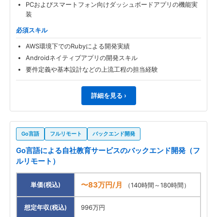
PCおよびスマートフォン向けダッシュボードアプリの機能実
装
必須スキル
AWS環境下でのRubyによる開発実績
Androidネイティブアプリの開発スキル
要件定義や基本設計などの上流工程の担当経験
詳細を見る ›
Go言語
フルリモート
バックエンド開発
Go言語による自社教育サービスのバックエンド開発（フ
ルリモート）
〜83万円/月
単価(税込)
（140時間～180時間）
想定年収(税込)
996万円