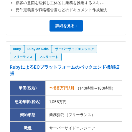
顧客の意図を理解し主体的に業務を推進するスキル
要件定義書や戦略報告書などのドキュメント作成能力
詳細を見る ›
Ruby
Ruby on Rails
サーバーサイドエンジニア
フリーランス
フルリモート
RubyによるECプラットフォームのバックエンド機能拡
張
〜88万円/月
単価(税込)
（140時間～180時間）
想定年収(税込)
1,056万円
契約形態
業務委託（フリーランス）
職種
サーバーサイドエンジニア