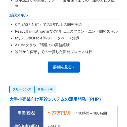
基本設計から実装、テスト、運用保守までの一連の工程を担
当
必須スキル
C#（ASP.NET）での5年以上の開発実績
ReactまたはAngularでの1年以上のフロントエンド開発スキル
MySQLやOracle等のデータベース知識
Azureクラウド環境での実務経験
設計から保守までの一貫した開発プロセス経験
詳細を見る ›
フリーランス
リモート可
大手小売業向け基幹システムの運用開発（PHP）
〜77万円/月
単価(税込)
（140時間～180時間）
想定年収(税込)
924万円