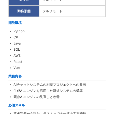
勤務形態
フルリモート
開発環境
Python
C#
Java
SQL
AWS
React
Vue
業務内容
AIチャットシステムの刷新プロジェクトへの参画
生成AIエンジンを活用した新規システムの構築
既存AIエンジンの見直しと改善
必須スキル
要求定義から設計、テストまでの一連の工程経験