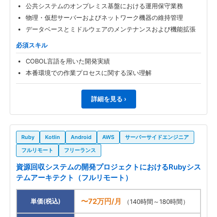
公共システムのオンプレミス基盤における運用保守業務
物理・仮想サーバーおよびネットワーク機器の維持管理
データベースとミドルウェアのメンテナンスおよび機能拡張
必須スキル
COBOL言語を用いた開発実績
本番環境での作業プロセスに関する深い理解
詳細を見る ›
Ruby
Kotlin
Android
AWS
サーバーサイドエンジニア
フルリモート
フリーランス
資源回収システムの開発プロジェクトにおけるRubyシス
テムアーキテクト（フルリモート）
〜72万円/月
単価(税込)
（140時間～180時間）