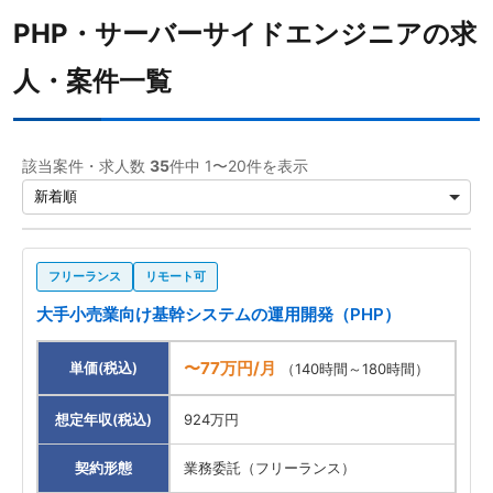
PHP・サーバーサイドエンジニアの求
Ruby
1
人・案件一覧
勤務形態
職種
該当案件・求人数
35
件中 1〜20件を表示
サーバーサイドエンジニア
35
案件先エリア
フリーランス
リモート可
大手小売業向け基幹システムの運用開発（PHP）
〜77万円/月
単価(税込)
（140時間～180時間）
想定年収(税込)
924万円
契約形態
業務委託（フリーランス）