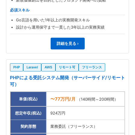
新規価値創出を目的としたプロダクト開発への貢献
必須スキル
Go言語を用いた1年以上の実務開発スキル
設計から運用保守まで一貫した3年以上の実務実績
詳細を見る ›
PHP
Laravel
AWS
リモート可
フリーランス
PHPによる受託システム開発（サーバーサイド/リモート
可）
〜77万円/月
単価(税込)
（140時間～200時間）
想定年収(税込)
924万円
契約形態
業務委託（フリーランス）