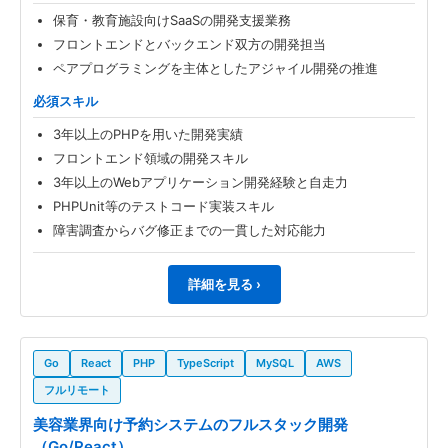
保育・教育施設向けSaaSの開発支援業務
フロントエンドとバックエンド双方の開発担当
ペアプログラミングを主体としたアジャイル開発の推進
必須スキル
3年以上のPHPを用いた開発実績
フロントエンド領域の開発スキル
3年以上のWebアプリケーション開発経験と自走力
PHPUnit等のテストコード実装スキル
障害調査からバグ修正までの一貫した対応能力
詳細を見る ›
Go
React
PHP
TypeScript
MySQL
AWS
フルリモート
美容業界向け予約システムのフルスタック開発
（Go/React）