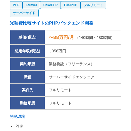
PHP
Laravel
CakePHP
FuelPHP
フルリモート
サーバーサイド
光熱費比較サイトのPHPバックエンド開発
〜88万円/月
単価(税込)
（140時間～180時間）
想定年収(税込)
1,056万円
契約形態
業務委託（フリーランス）
職種
サーバーサイドエンジニア
案件先
フルリモート
勤務形態
フルリモート
開発環境
PHP