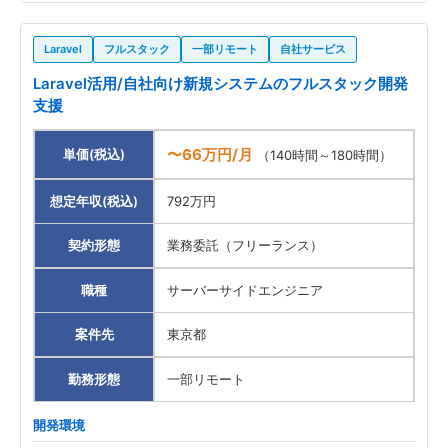
Laravel
フルスタック
一部リモート
自社サービス
Laravel活用/自社向け新規システムのフルスタック開発
支援
〜66万円/月
単価(税込)
（140時間～180時間）
想定年収(税込)
792万円
契約形態
業務委託（フリーランス）
職種
サーバーサイドエンジニア
案件先
東京都
勤務形態
一部リモート
開発環境