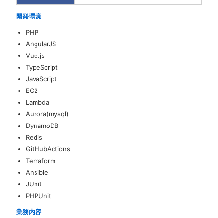
開発環境
PHP
AngularJS
Vue.js
TypeScript
JavaScript
EC2
Lambda
Aurora(mysql)
DynamoDB
Redis
GitHubActions
Terraform
Ansible
JUnit
PHPUnit
業務内容