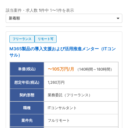
ITコンサルタント
1
該当案件・求人数
1
件中 1〜1件を表示
案件先エリア
フリーランス
リモート可
M365製品の導入支援および活用推進メンター（ITコン
サル）
〜105万円/月
単価(税込)
（140時間～180時間）
想定年収(税込)
1,260万円
契約形態
業務委託（フリーランス）
職種
ITコンサルタント
案件先
フルリモート