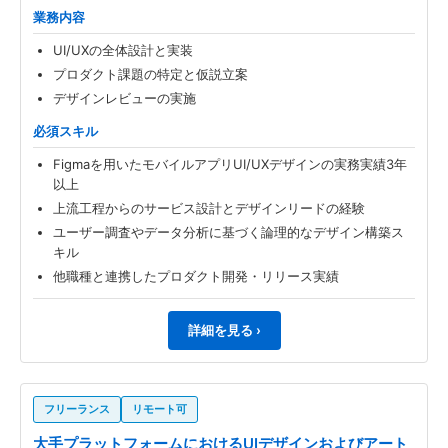
業務内容
UI/UXの全体設計と実装
プロダクト課題の特定と仮説立案
デザインレビューの実施
必須スキル
Figmaを用いたモバイルアプリUI/UXデザインの実務実績3年
以上
上流工程からのサービス設計とデザインリードの経験
ユーザー調査やデータ分析に基づく論理的なデザイン構築ス
キル
他職種と連携したプロダクト開発・リリース実績
詳細を見る ›
フリーランス
リモート可
大手プラットフォームにおけるUIデザインおよびアート