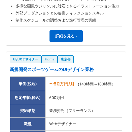
多様な画風やジャンルに対応できるイラストレーション能力
外部プロダクションとの連携ディレクションスキル
制作スケジュールの調整および進行管理の実績
詳細を見る ›
UI/UXデザイナー
Figma
東京都
新規開発スポーツゲームのUIデザイン業務
〜50万円/月
単価(税込)
（140時間～180時間）
想定年収(税込)
600万円
契約形態
業務委託（フリーランス）
職種
Webデザイナー