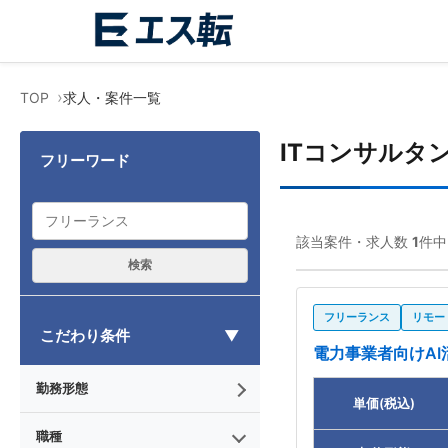
TOP
求人・案件一覧
ITコンサルタ
フリーワード
該当案件・求人数
1
件中
検索
フリーランス
リモー
こだわり条件
電力事業者向けA
勤務形態
単価(税込)
職種