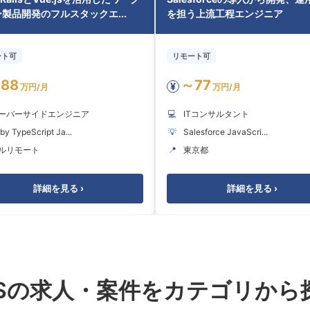
製品開発のフルスタックエ...
を担う上流工程エンジニア
ート可
リモート可
88
～77
¥
万円/月
万円/月
ーバーサイドエンジニア
💻
ITコンサルタント
by TypeScript Ja...
💡
Salesforce JavaScri...
ルリモート
📍
東京都
詳細を見る ›
詳細を見る ›
ESの求人・案件をカテゴリから