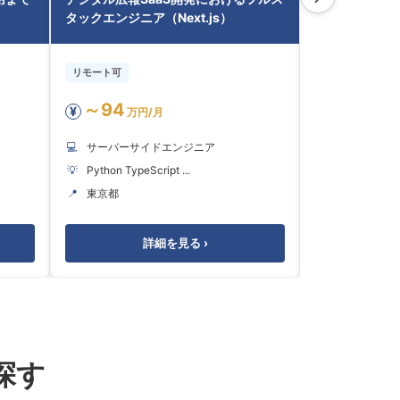
タックエンジニア（Next.js）
能拡張・運用（Typ
リモート可
リモート可
～94
～55
¥
¥
万円/月
万円
💻
サーバーサイドエンジニア
💻
サーバーサ
💡
Python TypeScript ...
💡
SQL TypeScri
📍
東京都
📍
東京都
詳細を見る ›
探す