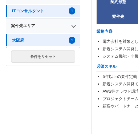
契約形態
ITコンサルタント
1
案件先
案件先エリア
業務内容
大阪府
1
電力会社を対象とし
新規システム開発
システム機能・非
条件をリセット
必須スキル
5年以上の要件定義
新規システム開発
AWS等クラウド環
プロジェクトチー
顧客やパートナー