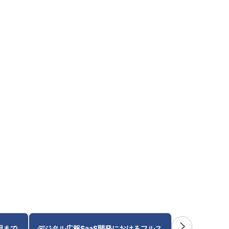
運用まで
デジタル広報SaaS開発におけるフルス
AI/AWS基