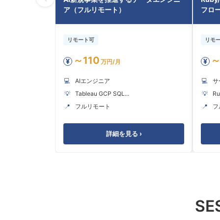
ア（フルリモート）
フロー
リモート可
リモ
～110
～
¥
¥
万円/月
💻
AIエンジニア
💻
サ
💡
Tableau GCP SQL...
💡
Ru
📍
フルリモート
📍
フ
詳細を見る ›
S