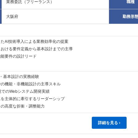
業務委託（フリーランス）
職種
大阪府
勤務形
たAI技術導入による業務効率化の提案
における要件定義から基本設計までの主導
機能要件の設計リード
・基本設計の実務経験
での機能・非機能設計の主導スキル
境でのWebシステム開発実績
ムを主体的に牽引するリーダーシップ
との高度な折衝・調整能力
詳細を見る ›