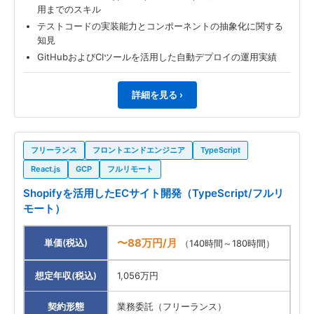
用までのスキル
テストコードの実装能力とコンポーネントの抽象化に関する
知見
GitHubおよびCIツールを活用した自動デプロイの運用実績
詳細を見る ›
フリーランス
フロントエンドエンジニア
TypeScript
React.js
GCP
フルリモート
Shopifyを活用したECサイト開発（TypeScript/フルリ
モート）
〜88万円/月
単価(税込)
（140時間～180時間）
想定年収(税込)
1,056万円
契約形態
業務委託（フリーランス）