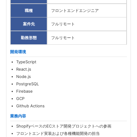
職種
フロントエンドエンジニア
案件先
フルリモート
勤務形態
フルリモート
開発環境
TypeScript
React.js
Node.js
PostgreSQL
Firebase
GCP
Github Actions
業務内容
ShopifyベースのECストア開発プロジェクトへの参画
フロントエンド実装および各種機能開発の担当