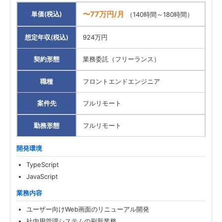
〜77万円/月
単価(税込)
（140時間～180時間）
想定年収(税込)
924万円
契約形態
業務委託（フリーランス）
職種
フロントエンドエンジニア
案件先
フルリモート
勤務形態
フルリモート
開発環境
TypeScript
JavaScript
業務内容
ユーザー向けWeb画面のリニューアル開発
社内用管理システムの刷新業務