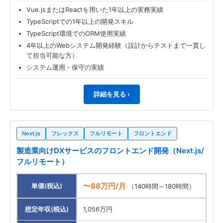
Vue.jsまたはReactを用いた1年以上の実務実績
TypeScriptでの1年以上の開発スキル
TypeScript環境でのORM使用実績
4年以上のWebシステム開発経験（設計からテストまで一貫し
て担当可能な方）
システム運用・保守の実績
詳細を見る ›
Next.js
フレックス
フルリモート
フロントエンド
製造業向けDXサービスのフロントエンド開発（Next.js/
フルリモート）
〜88万円/月
単価(税込)
（140時間～180時間）
想定年収(税込)
1,056万円