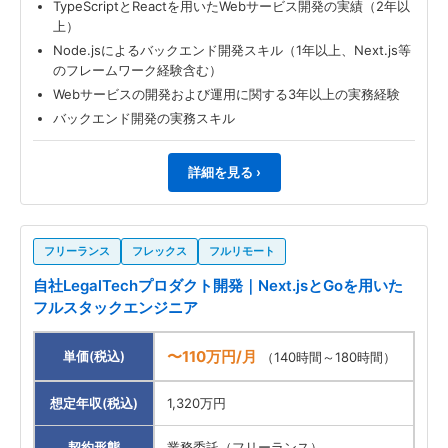
TypeScriptとReactを用いたWebサービス開発の実績（2年以
上）
Node.jsによるバックエンド開発スキル（1年以上、Next.js等
のフレームワーク経験含む）
Webサービスの開発および運用に関する3年以上の実務経験
バックエンド開発の実務スキル
詳細を見る ›
フリーランス
フレックス
フルリモート
自社LegalTechプロダクト開発｜Next.jsとGoを用いた
フルスタックエンジニア
〜110万円/月
単価(税込)
（140時間～180時間）
想定年収(税込)
1,320万円
契約形態
業務委託（フリーランス）