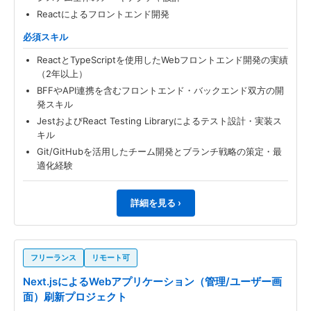
Reactによるフロントエンド開発
必須スキル
ReactとTypeScriptを使用したWebフロントエンド開発の実績
（2年以上）
BFFやAPI連携を含むフロントエンド・バックエンド双方の開
発スキル
JestおよびReact Testing Libraryによるテスト設計・実装ス
キル
Git/GitHubを活用したチーム開発とブランチ戦略の策定・最
適化経験
詳細を見る ›
フリーランス
リモート可
Next.jsによるWebアプリケーション（管理/ユーザー画
面）刷新プロジェクト