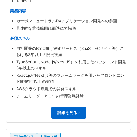
Tableau
業務内容
カーボンニュートラルDXアプリケーション開発への参画
具体的な業務範囲は面談にて協議
必須スキル
自社開発のBtoC向けWebサービス（SaaS、ECサイト等）に
おける3年以上の開発実績
TypeScript（Node.js/NestJS）を利用したバックエンド開発
3年以上のスキル
React.jsやNext.js等のフレームワークを用いたフロントエン
ド開発1年以上の実績
AWSクラウド環境での開発スキル
チームリーダーとしての管理業務経験
詳細を見る ›
フリーランス
リモート可