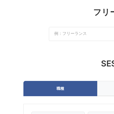
フリ
S
職種