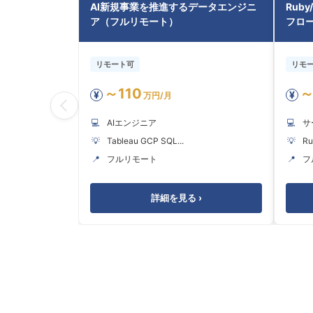
AI新規事業を推進するデータエンジニ
Ruby
ア（フルリモート）
フロー
リモート可
リモ
～110
～
¥
¥
万円/月
💻
AIエンジニア
💻
サ
💡
Tableau GCP SQL...
💡
Ru
📍
フルリモート
📍
フ
詳細を見る ›