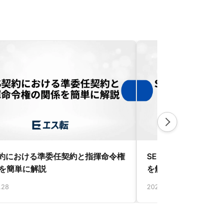
契約における準委任契約と指揮命令権
SESの契約更新を断
を簡単に解説
を解説
.28
2025.11.13