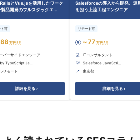
/RailsとVue.jsを活用したワーク
Salesforceの導入から開発、
製品開発のフルスタックエ...
を担う上流工程エンジニア
ート可
リモート可
88
～77
¥
万円/月
万円/月
ーバーサイドエンジニア
💻
ITコンサルタント
by TypeScript Ja...
💡
Salesforce JavaScri...
ルリモート
📍
東京都
詳細を見る ›
詳細を見る ›