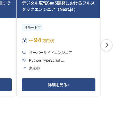
運用まで
デジタル広報SaaS開発におけるフルス
AI/AWS基
タックエンジニア（Next.js）
能拡張・運用（Typ
リモート可
リモート可
～94
～55
¥
¥
万円/月
万円
💻
サーバーサイドエンジニア
💻
サーバーサ
💡
Python TypeScript ...
💡
SQL TypeScri
📍
東京都
📍
東京都
詳細を見る ›